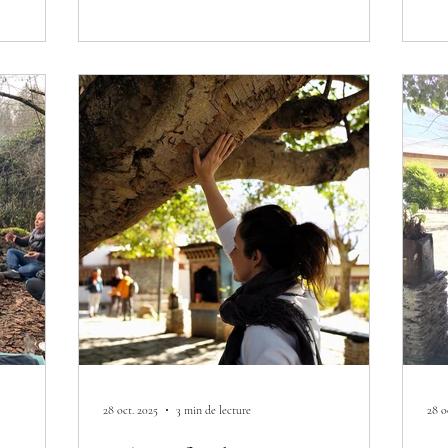
présence et de le laisser suivre son
ex
cours sans vouloir le modifier ou
no
interférer d’aucune manière. » David
an
R. Hawkins
mi
flo
pr
co
28 oct. 2025
3 min de lecture
28 o