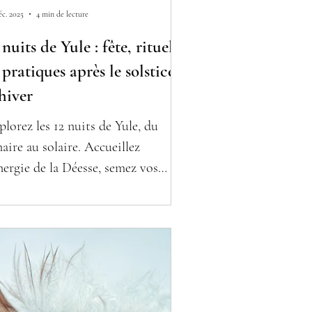
éc. 2025
4 min de lecture
 nuits de Yule : fête, rituels
 pratiques après le solstice
hiver
plorez les 12 nuits de Yule, du
naire au solaire. Accueillez
énergie de la Déesse, semez vos
tentions pour l’année à venir et
tivez votre transformation
térieure.