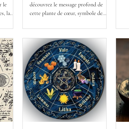
d’
 le
découvrez le message profond de
pa
s, la
cette plante de cœur, symbole de
da
au nouvel
renaissance, d’équilibre et de
et
transformation intérieure.
la
saison
lui-même.
tre
c’
e le
un
 les
en
t à la
st
ans la
onc au
moment