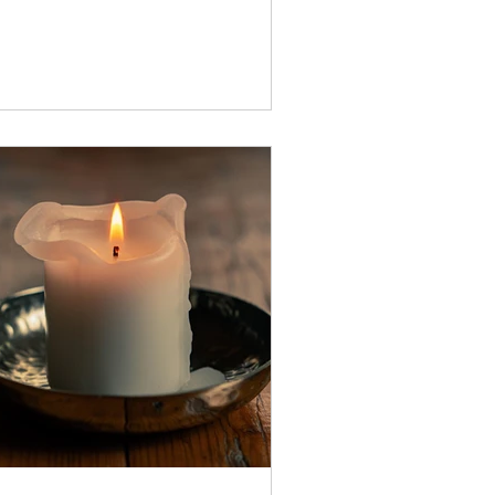
une mémoire ancienne, d’un
radis intérieur où les êtres vivaient
ns un état de simplicité, de vérité
 d’amour originel. En transformant
 matière, l’opérateur se transforme
 Et dans l’alchimie végétale,
est la plante qui devient un maître,
 miroir, une alliée qui nous
seigne à travers son parfum, sa
ructure, son feu, sa lumière.