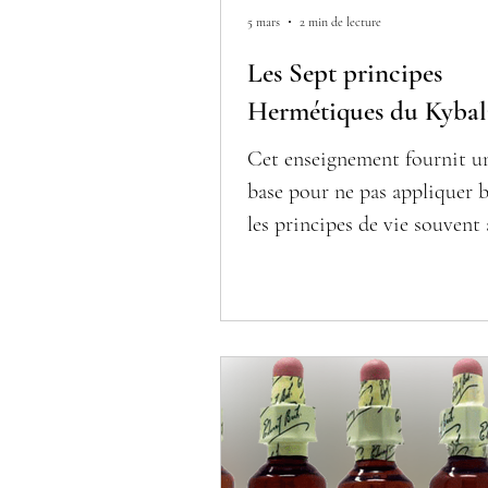
5 mars
2 min de lecture
Les Sept principes
Hermétiques du Kybal
Cet enseignement fournit un
base pour ne pas appliquer 
les principes de vie souvent
dans le développement pers
spirituel. Par exemple : "la p
créatrice". Ca vient d'où? P