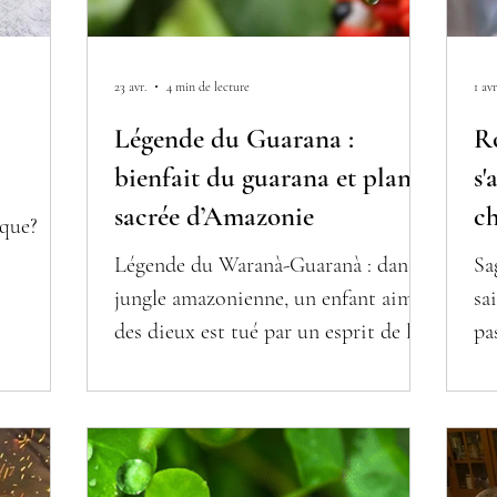
23 avr.
4 min de lecture
1 avr
Légende du Guarana :
Ro
bienfait du guarana et plante
s'
sacrée d’Amazonie
ch
ique?
Légende du Waranà-Guaranà : dans la
Sa
jungle amazonienne, un enfant aimé
sa
des dieux est tué par un esprit de la
pa
forêt. De son regard planté en terre
naît le guarana, plante sacrée des
Maués. Porteuse de mémoire et de
vitalité, elle est utilisée depuis des