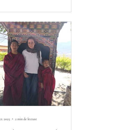
trêmement injuste et anxiogène. Si
us faisons partie des personnes
xieuses, nous ne demandons pas
eux que de nous inscrire dans le
w de la vie, d'être soi, de "lâcher-
ise". Nous ne savons juste PAS
mment faire.
ct. 2025
2 min de lecture