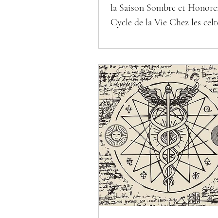
la Saison Sombre et Honorer
Cycle de la Vie Chez les celte
nuit de Samain correspond 
an. Du 31 octobre au 1 er novembre,
elle marque le passage de la 
claire à la saison sombre, en
l’extérieur et l’intérieur, entr
soleil et le feu de l’âtre. Pour
Celtes, la journée commençai
tombée de la nuit : l’entrée d
saison sombre correspond d
début de l’année. C’est un 
hors du temps, un espa