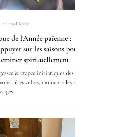
.
2 min de lecture
ue de l'Année païenne :
appuyer sur les saisons pour
eminer spirituellement
gesses & étapes initiatiques des
isons, fêtes celtes, moment-clés et
ssages.