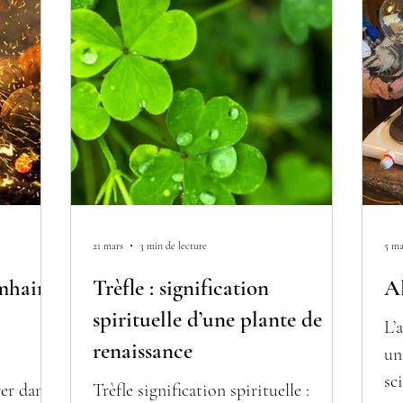
générations comme soutien de
l’énergie, de la clarté et de la force
intérieure dans les traditions
amazoniennes.
21 mars
3 min de lecture
5 ma
mhain /
Trèfle : signification
Al
spirituelle d’une plante de
L’
renaissance
un
sc
rer dans
Trèfle signification spirituelle :