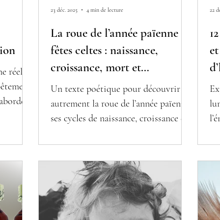
23 déc. 2025
4 min de lecture
22 d
La roue de l’année païenne et
12
ion
fêtes celtes : naissance,
et
croissance, mort et
d’
e réelle
renaissance
bêtement
Un texte poétique pour découvrir
Ex
 aborder
autrement la roue de l’année païenne,
lu
onnel ou
ses cycles de naissance, croissance et
l’
ensée est
renaissance, et la sagesse des fêtes
in
ourquoi?
celtes au fil des saisons.
ac
in