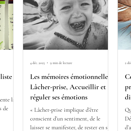
4 déc. 2025
9 min de lecture
2 dé
liste et
Les mémoires émotionnelles :
C
Lâcher-prise, Accueillir et
pr
réguler ses émotions
di
ente la
rs de
« Lâcher-prise implique d’être
Qu
conscient d’un sentiment, de le
Dé
laisser se manifester, de rester en sa
d’