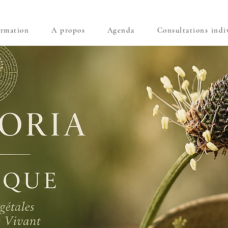
rmation
A propos
Agenda
Consultations indi