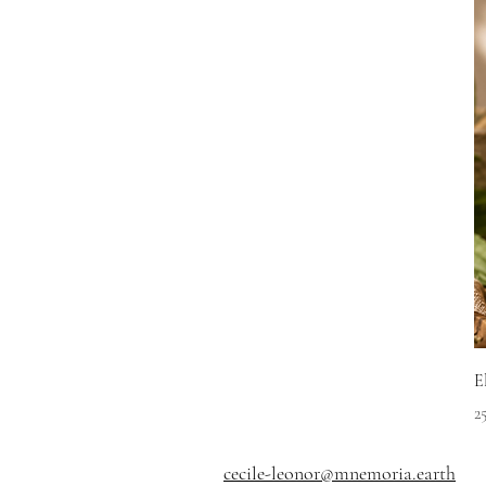
E
P
2
cecile-leonor@mnemoria.earth