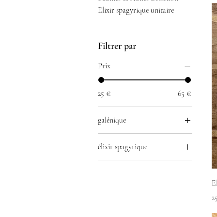
Elixir spagyrique unitaire
Filtrer par
Prix
25 €
65 €
galénique
Huile précieuse
élixir spagyrique
élixir spagyrique
100% fleurs de trèfle
feuilles de trèfle et
E
primevère
P
2