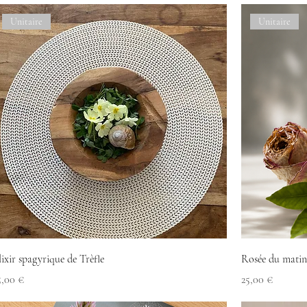
Unitaire
Unitaire
lixir spagyrique de Trèfle
Rosée du matin
rix
Prix
5,00 €
25,00 €