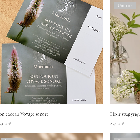
Unitaire
on cadeau Voyage sonore
Elixir spagyriq
rix
Prix
5,00 €
25,00 €