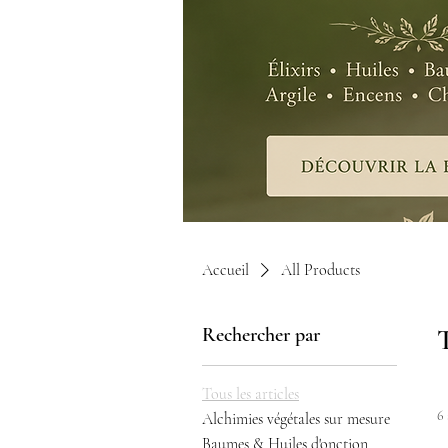
Accueil
All Products
Rechercher par
T
Tous les articles
6 
Alchimies végétales sur mesure
Baumes & Huiles d'onction