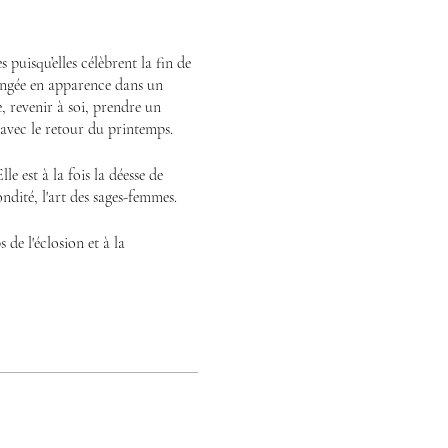
s puisqu’elles célèbrent la fin de
plongée en apparence dans un
, revenir à soi, prendre un
 avec le retour du printemps.
le est à la fois la déesse de
ondité, l'art des sages-femmes.
 de l'éclosion et à la
ées d'Imbolc