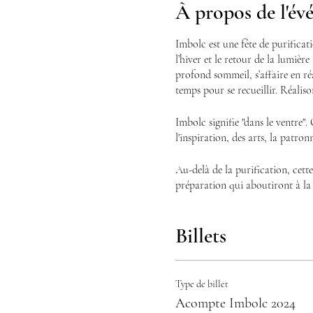
À propos de l'é
Imbolc est une fête de purificatio
l’hiver et le retour de la lumièr
profond sommeil, s’affaire en ré
temps pour se recueillir. Réalis
Imbolc signifie "dans le ventre". O
l'inspiration, des arts, la patron
Au-delà de la purification, cette
préparation qui aboutiront à la 
Billets
Au programme :
- Méditation pour accueillir les
- Chants et Tambours
- Réalisation d'une eau lustrale
Type de billet
- Fabrication d'une bougie pour 
Acompte Imbolc 2024