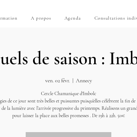
rmation
A propos
Agenda
Consultations indi
uels de saison : Im
ven. 02 févr.
  |  
Annecy
Cercle Chamanique d'Imbolc
ies de ce jour sont très belles et puissantes puisqu’elles célèbrent la fin de 
r de la lumière avec l’arrivée progressive du printemps. Réalisons un gra
pour laisser la place aux belles promesses . De 19h à 22h. 50€