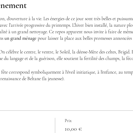
vénement
n, d'ouverture à la vie. Les énergies de ce jour sont très belles et puissante
e avec l’arrivée progressive du printemps. L’hiver bien installé, la nature 
alité à un grand nettoyage. Ce repos apparent nous invite à faire de même
ons
un grand ménage
pour laisser la place aux belles promesses annoncées
n célèbre le centre, le ventre, le Soleil, la déesse-Mère des celtes, Brigid. El
ne du langage et de la guérison, elle soutient la fertilité des champs, la féc
 fête correspond symboliquement à l'éveil initiatique, à l'enfance, au temps
renaissance de Beltane (la jeunesse).
 énergies d'Imbolc
 de plantes, pour purifier et harmoniser votre maison, avec les herbes sacr
Prix
honorer Birgit et le Soleil
10,00 €