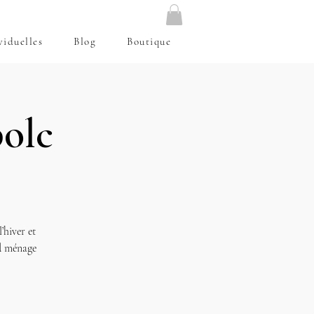
viduelles
Blog
Boutique
bolc
l’hiver et
nd ménage