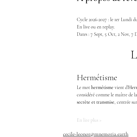
Cycle 2026-2027 : le 1er Lundi 
En live ou en replay.
Dates : 7 Sept, 5 Oct, 2 Nov, 7 D
L
Hermétisme
Le mot 
hermétisme
 vient d’
Herm
considéré comme le maître de la 
secrète et transmise
, centrée su
En lire plus >
cecile-leonor@mnemoria.earth