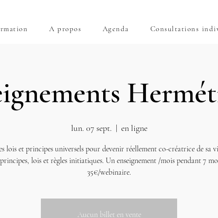
rmation
A propos
Agenda
Consultations indi
eignements Hermét
lun. 07 sept.
  |  
en ligne
es lois et principes universels pour devenir réellement co-créatrice de sa vi
 principes, lois et règles initiatiques. Un enseignement /mois pendant 7 moi
35€/webinaire.
Aucun billet en vente