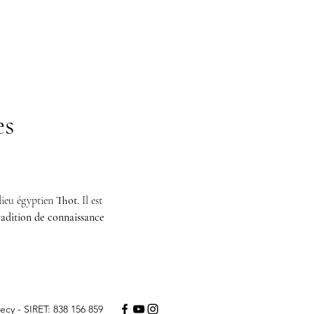
es
 dieu égyptien 
Thot
. Il est 
radition de connaissance 
ecy - SIRET: 838 156 859