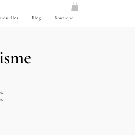
viduelles
Blog
Boutique
isme
e.
s.