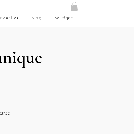
viduelles
Blog
Boutique
anique
séance