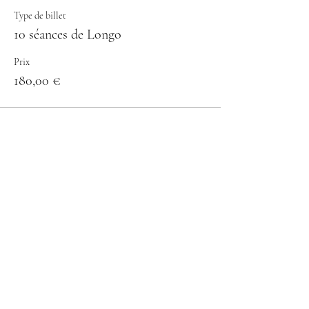
Type de billet
10 séances de Longo
Prix
180,00 €
Type de billet
Une séance de Longo
Prix
21,00 €
Total
0,00 €