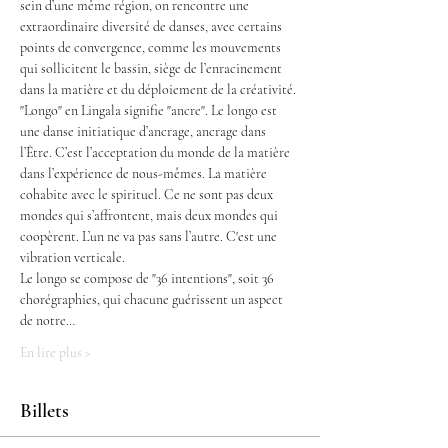
sein d’une même région, on rencontre une 
extraordinaire diversité de danses, avec certains 
points de convergence, comme les mouvements 
qui sollicitent le bassin, siège de l’enracinement 
dans la matière et du déploiement de la créativité. 
"Longo" en Lingala signifie "ancre". Le longo est 
une danse initiatique d’ancrage, ancrage dans 
l’Être. C’est l’acceptation du monde de la matière 
dans l’expérience de nous-mêmes. La matière 
cohabite avec le spirituel. Ce ne sont pas deux 
mondes qui s’affrontent, mais deux mondes qui 
coopèrent. L’un ne va pas sans l’autre. C'est une 
vibration verticale.
Le longo se compose de "36 intentions", soit 36 
chorégraphies, qui chacune guérissent un aspect 
de notre…
En lire plus >
Billets