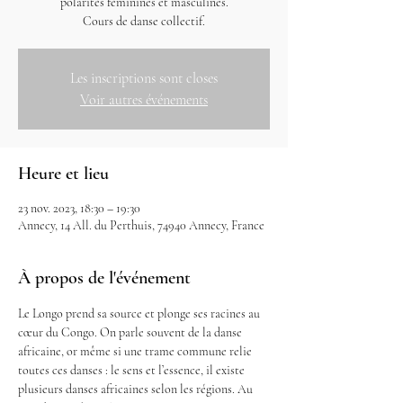
polarités féminines et masculines.
Cours de danse collectif.
Les inscriptions sont closes
Voir autres événements
Heure et lieu
23 nov. 2023, 18:30 – 19:30
Annecy, 14 All. du Perthuis, 74940 Annecy, France
À propos de l'événement
Le Longo prend sa source et plonge ses racines au 
cœur du Congo. On parle souvent de la danse 
africaine, or même si une trame commune relie 
toutes ces danses : le sens et l’essence, il existe 
plusieurs danses africaines selon les régions. Au 