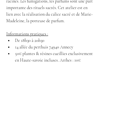
racines. Les fumigations, les parfums sont une part 
importante des rituels sacrés. Cet atelier est en 
lien avec la réalisation du calice sacré et de Marie-
Madeleine, la porteuse de parfum.
Informations pratiques :
De 18h30 à 20h30 
14 allée du perthuis 74940 Annecy
50€ plantes & résines cueillies exclusivement 
en Haute-savoie incluses. Arrhes : 10€