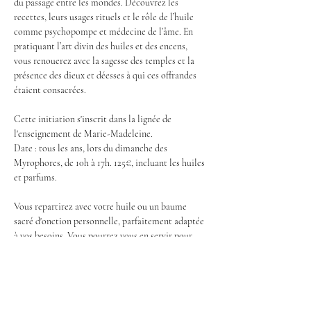
du passage entre les mondes. Découvrez les 
recettes, leurs usages rituels et le rôle de l’huile 
comme psychopompe et médecine de l’âme. En 
pratiquant l’art divin des huiles et des encens, 
vous renouerez avec la sagesse des temples et la 
présence des dieux et déesses à qui ces offrandes 
étaient consacrées.
Cette initiation s'inscrit dans la lignée de 
l'enseignement de Marie-Madeleine.
Date : tous les ans, lors du dimanche des 
Myrophores, de 10h à 17h. 125€, incluant les huiles 
et parfums.
Vous repartirez avec votre huile ou un baume 
sacré d'onction personnelle, parfaitement adaptée 
à vos besoins. Vous pourrez vous en servir pour 
harmoniser vos chakras ou autres centres 
énergétiques, pour vous accompagner dans vos…
En lire plus >