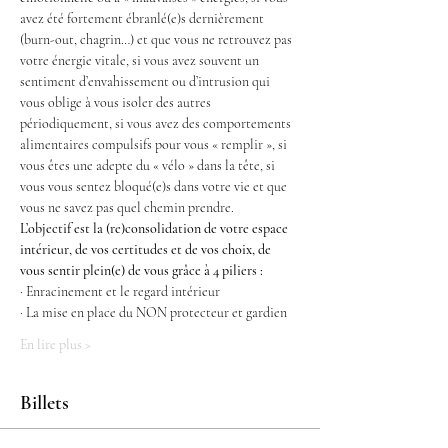
avez été fortement ébranlé(e)s dernièrement 
(burn-out, chagrin…) et que vous ne retrouvez pas 
votre énergie vitale, si vous avez souvent un 
sentiment d’envahissement ou d’intrusion qui 
vous oblige à vous isoler des autres 
périodiquement, si vous avez des comportements 
alimentaires compulsifs pour vous « remplir », si 
vous êtes une adepte du « vélo » dans la tête, si 
vous vous sentez bloqué(e)s dans votre vie et que 
vous ne savez pas quel chemin prendre.
L’objectif est la (re)consolidation de votre espace 
intérieur, de vos certitudes et de vos choix, de 
vous sentir plein(e) de vous grâce à 4 piliers :
· Enracinement et le regard intérieur
· La mise en place du NON protecteur et gardien
En lire plus >
Billets