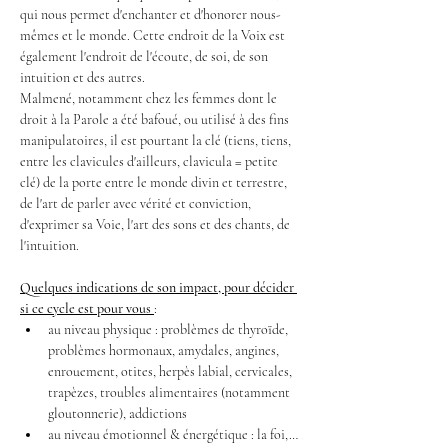
qui nous permet d'enchanter et d'honorer nous-
mêmes et le monde. Cette endroit de la Voix est 
également l'endroit de l'écoute, de soi, de son 
intuition et des autres.
Malmené, notamment chez les femmes dont le 
droit à la Parole a été bafoué, ou utilisé à des fins 
manipulatoires, il est pourtant la clé (tiens, tiens, 
entre les clavicules d'ailleurs, clavicula = petite 
clé) de la porte entre le monde divin et terrestre, 
de l'art de parler avec vérité et conviction, 
d'exprimer sa Voie, l'art des sons et des chants, de 
l'intuition.
Quelques indications de son impact, pour décider 
si ce cycle est pour vous 
:
au niveau physique : problèmes de thyroïde, 
problèmes hormonaux, amydales, angines, 
enrouement, otites, herpès labial, cervicales, 
trapèzes, troubles alimentaires (notamment 
gloutonnerie), addictions
au niveau émotionnel & énergétique : la foi,…