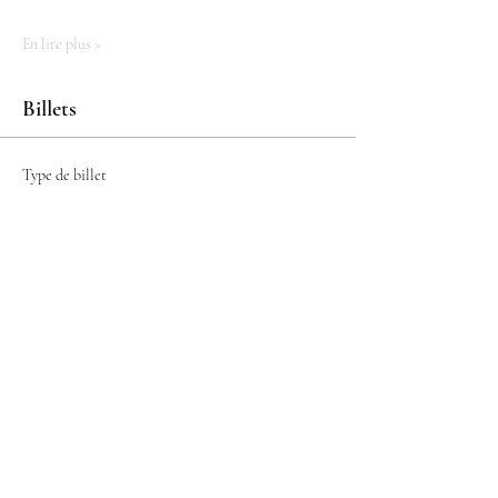
En lire plus >
Billets
Type de billet
Cycle chakra de la Gorge
Plus d'info
Prix
121,00 €
Total
0,00 €