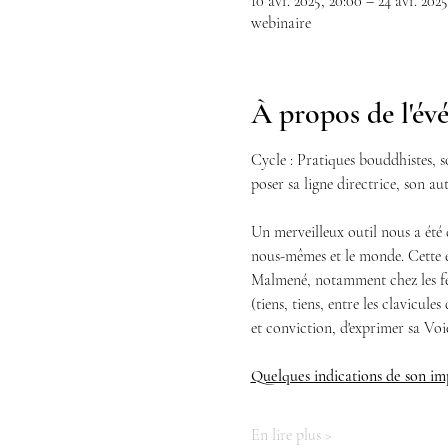
10 avr. 2025, 20:00 – 24 avr. 2025
webinaire
À propos de l'é
Cycle : Pratiques bouddhistes, s
poser sa ligne directrice, son aut
Un merveilleux outil nous a été
nous-mêmes et le monde. Cette end
Malmené, notamment chez les femm
(tiens, tiens, entre les clavicules
et conviction, d'exprimer sa Voie,
Quelques indications de son imp
En lire plus >