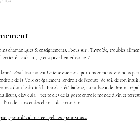
, 21:30
vénement
oins chamaniques & enseignements. Focus sur : Thyroïde, troubles aliment
henticité. Jeudis 10, 17 et 24 avril. 20-21h30. 121€
 donné, c'est l'Instrument Unique que nous portons en nous, qui nous perm
roit de la Voix est également l'endroit de l'écoute, de soi, de son intuiti
es dont le droit à la Parole a été bafoué, ou utilisé à des fins manipulato
 d'ailleurs, clavicula = petite clé) de la porte entre le monde divin et terrest
 l'art des sons et des chants, de l'intuition.
act, pour décider si ce cycle est pour vous…