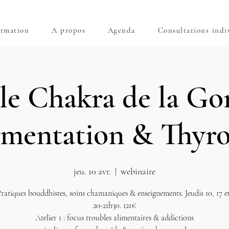
rmation
A propos
Agenda
Consultations indi
le Chakra de la Gor
imentation & Thyro
jeu. 10 avr.
  |  
webinaire
Pratiques bouddhistes, soins chamaniques & enseignements. Jeudis 10, 17 et 
20-21h30. 121€
Atelier 1 : focus troubles alimentaires & addictions