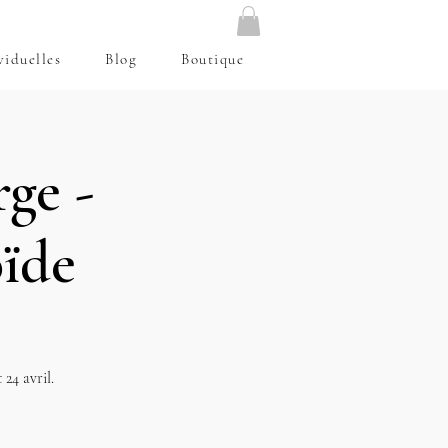
viduelles
Blog
Boutique
ge -
ïde
24 avril.