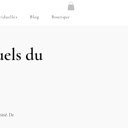
viduelles
Blog
Boutique
uels du
itié. De