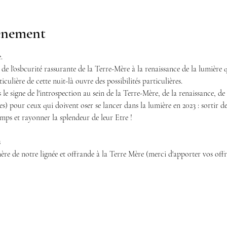
vénement
. 
e de l'osbcurité rassurante de la Terre-Mère à la renaissance de la lumière q
ticulière de cette nuit-là ouvre des possibilités particulières.
le signe de l'introspection au sein de la Terre-Mère, de la renaissance, de l'
es) pour ceux qui doivent oser se lancer dans la lumière en 2023 : sortir d
mps et rayonner la splendeur de leur Etre !
s
re de notre lignée et offrande à la Terre Mère (merci d'apporter vos of