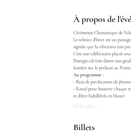
À propos de l'é
Cérémonie Chamanique de Yule
Le solstice d'hiver est un passag
signifie que la vibration très par
C'est une célébration placée sous 
l'énergie-clé (me disent mes guid
lumière sur le podium au Printe
Au programme : 
- Bain de purification de plante
- Rituel pour honorer chaque mè
et d'être habillé(e)s en blanc)
En lire plus >
Billets