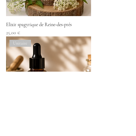
Elixir spagyrique de Reine-des-prés
Prix
25,00 €
Unitaire
Elixir spagyrique de plantain