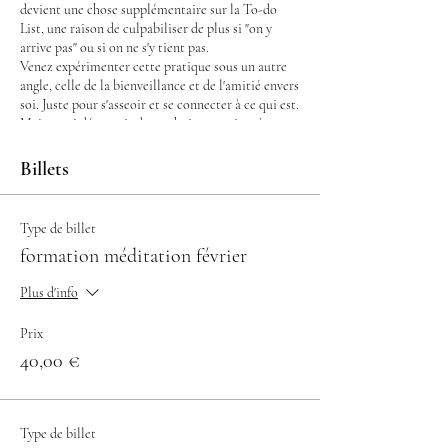
devient une chose supplémentaire sur la To-do
List, une raison de culpabiliser de plus si "on y
arrive pas" ou si on ne s'y tient pas.
Venez expérimenter cette pratique sous un autre
angle, celle de la bienveillance et de l'amitié envers
soi. Juste pour s'asseoir et se connecter à ce qui est.
Mais aussi découvrir des techniques qui amènent
un réel apaisement.
Billets
Programme à chaque cours :
- accueil
- enseignement
Type de billet
- exercice de respiration (pranayama)
formation méditation février
- pratique (15 à 20 min)
- partage
Plus d'info
Vous vous engagez soit pour les 3 cours du mois,
Prix
prix total pour les 3 cours : 40€
40,00 €
Soit pour 1 cours : 15€
4 février, 11 février et 18 février de 17h30 à 18h30
12 places maximum.
En présentiel, RDV au Boudoir d'Aurélie Amar, 23
Type de billet