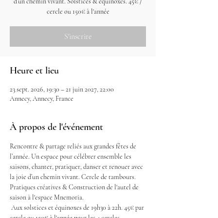
d’un chemin vivant. Solstices & équinoxes. 45€ /
cercle ou 150€ à l'année
S'inscrire
Heure et lieu
23 sept. 2026, 19:30 – 21 juin 2027, 22:00
Annecy, Annecy, France
À propos de l'événement
Rencontre & partage reliés aux grandes fêtes de 
l’année. Un espace pour célébrer ensemble les 
saisons, chanter, pratiquer, danser et renouer avec 
la joie d’un chemin vivant. Cercle de tambours. 
Pratiques créatives & Construction de l'autel de 
saison à l'espace Mnemoria.
 Aux solstices et équinoxes de 19h30 à 22h. 45€ par 
cercle ou 150€ à l'année pour les 4 cercles.