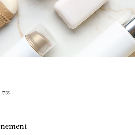
 17:35
vénement