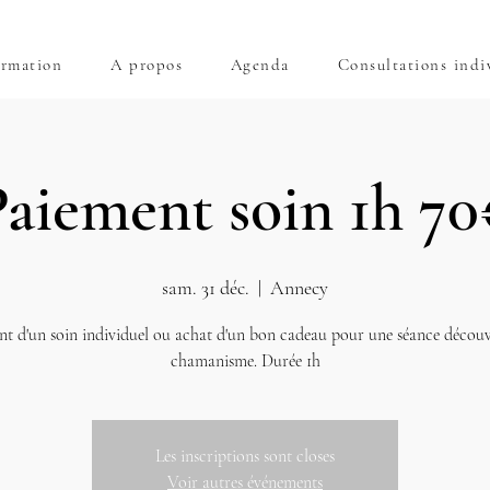
rmation
A propos
Agenda
Consultations indi
Paiement soin 1h 70
sam. 31 déc.
  |  
Annecy
t d'un soin individuel ou achat d'un bon cadeau pour une séance décou
chamanisme. Durée 1h
Les inscriptions sont closes
Voir autres événements