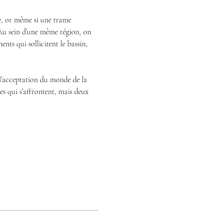
e, or même si une trame 
s. Au sein d’une même région, on 
ts qui sollicitent le bassin, 
t l’acceptation du monde de la 
s qui s’affrontent, mais deux 
…