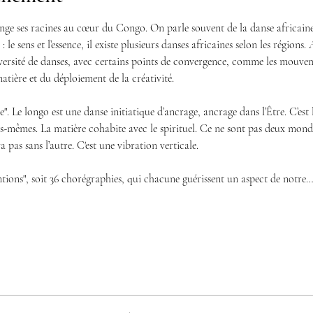
nge ses racines au cœur du Congo. On parle souvent de la danse africain
 le sens et l’essence, il existe plusieurs danses africaines selon les région
ersité de danses, avec certains points de convergence, comme les mouvemen
atière et du déploiement de la créativité. 
e". Le longo est une danse initiatique d’ancrage, ancrage dans l’Être. C’es
s-mêmes. La matière cohabite avec le spirituel. Ce ne sont pas deux monde
pas sans l’autre. C'est une vibration verticale.
tions", soit 36 chorégraphies, qui chacune guérissent un aspect de notre