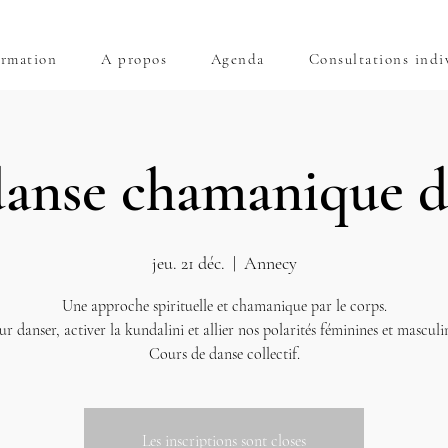
rmation
A propos
Agenda
Consultations indi
anse chamanique d
jeu. 21 déc.
  |  
Annecy
Une approche spirituelle et chamanique par le corps.
r danser, activer la kundalini et allier nos polarités féminines et masculi
Cours de danse collectif.
Les inscriptions sont closes