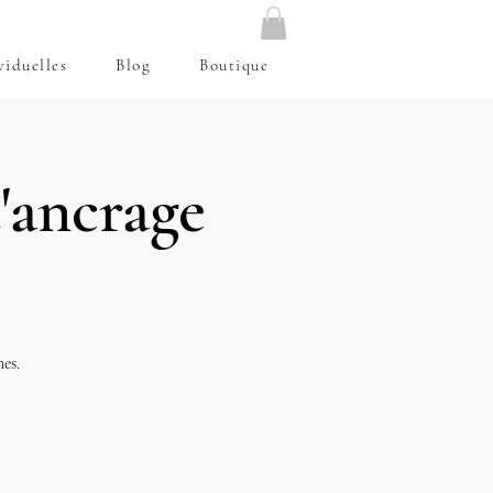
viduelles
Blog
Boutique
'ancrage
nes.