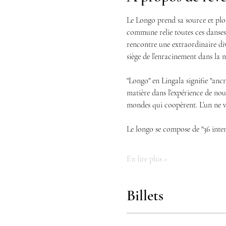
Le Longo prend sa source et plo
commune relie toutes ces danses :
rencontre une extraordinaire div
siège de l’enracinement dans la m
"Longo" en Lingala signifie "ancr
matière dans l’expérience de nou
mondes qui coopèrent. L’un ne va 
Le longo se compose de "36 inten
En lire plus >
Billets