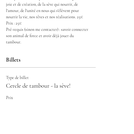
joie et de création, de la sève qui nourrit, de 
l'amour, de l'unité en nous qui s'élèvent pour 
nourrir la vie, nos rêves et nos réalisations. 25€
Prix : 25€
Pré-requis (sinon me contacter) : savoir connecter 
son animal de force et avoir déjà jouer du 
tambour. 
Billets
Type de billet
Cercle de tambour - la sève!
Prix
25,00 €
Total
0,00 €