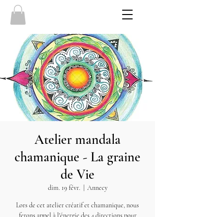
Atelier mandala
chamanique - La graine
de Vie
dim. 19 févr.
  |  
Annecy
Lors de cet atelier créatif et chamanique, nous
ferons appel à l'énergie des 4 directions pour