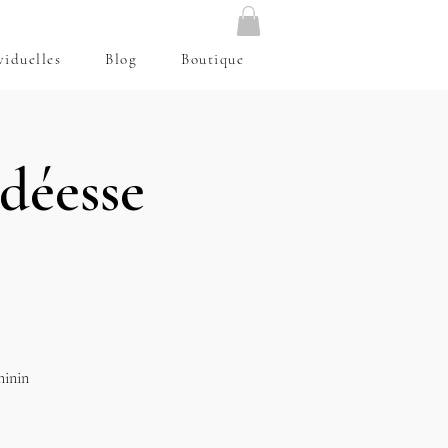
viduelles
Blog
Boutique
 déesse
minin