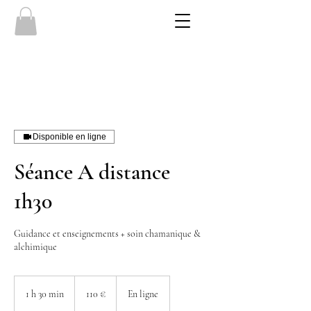
Disponible en ligne
Séance A distance
1h30
Guidance et enseignements + soin chamanique &
alchimique
110
euros
1 h 30 min
1
110 €
En ligne
3