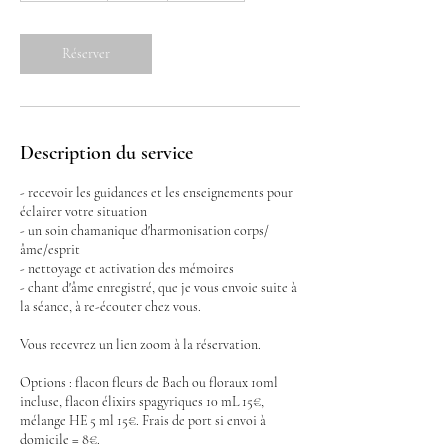
0
m
i
Réserver
n
Description du service
- recevoir les guidances et les enseignements pour
éclairer votre situation
- un soin chamanique d'harmonisation corps/
âme/esprit
- nettoyage et activation des mémoires
- chant d'âme enregistré, que je vous envoie suite à
la séance, à re-écouter chez vous.
Vous recevrez un lien zoom à la réservation.
Options : flacon fleurs de Bach ou floraux 10ml
incluse, flacon élixirs spagyriques 10 mL 15€,
mélange HE 5 ml 15€. Frais de port si envoi à
domicile = 8€.