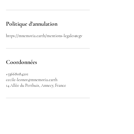
Politique d'annulation
https://mnemoria.earth/mentions-legales#cgv
Coordonnées
+33668084201
cecile-leonor@mnemoria.earth
14 Allée du Perthuis, Annecy, France