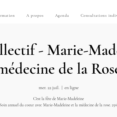
rmation
A propos
Agenda
Consultations indi
lectif - Marie-Mad
médecine de la Ros
mer. 22 juil.
  |  
en ligne
C'est la fête de Marie-Madeleine
Soin annuel du coeur avec Marie-Madeleine et la médecine de la rose. 25