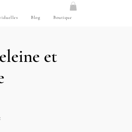
viduelles
Blog
Boutique
eleine et
e
€